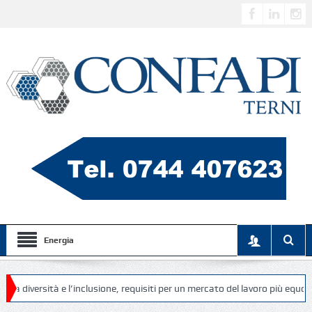
Energia
’inclusione, requisiti per un mercato del lavoro più equo, diversificato e i