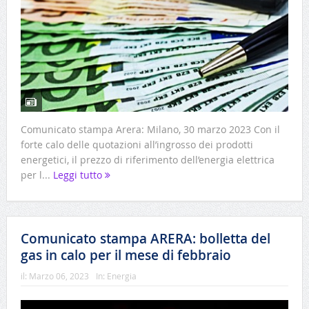
Comunicato stampa Arera: Milano, 30 marzo 2023 Con il
forte calo delle quotazioni all’ingrosso dei prodotti
energetici, il prezzo di riferimento dell’energia elettrica
per l...
Leggi tutto
Comunicato stampa ARERA: bolletta del
gas in calo per il mese di febbraio
il:
Marzo 06, 2023
In:
Energia