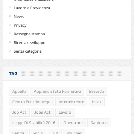
Lavoro e Previdenza
News
Privacy
Rassegna stampa
Ricerca e sviluppo
Senza categoria
TAG
Appalti
Apprendistato Formativo
Brevetti
Centro Per L'impiego
Intermittente
Istat
Job Act
Jobs Act
Lavoro
Legge Di Stabilità 2016
Operatore
Sanitario
Sanità
Socio
TFR
Voucher