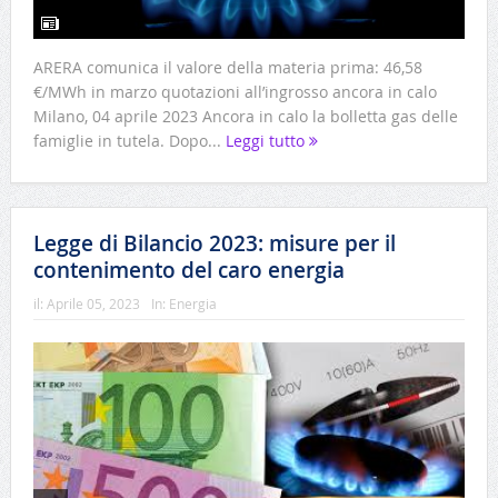
ARERA comunica il valore della materia prima: 46,58
€/MWh in marzo quotazioni all’ingrosso ancora in calo
Milano, 04 aprile 2023 Ancora in calo la bolletta gas delle
famiglie in tutela. Dopo...
Leggi tutto
Legge di Bilancio 2023: misure per il
contenimento del caro energia
il:
Aprile 05, 2023
In:
Energia