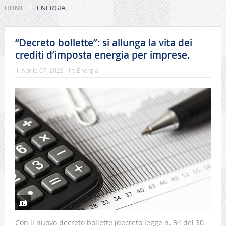
HOME
ENERGIA
“Decreto bollette”: si allunga la vita dei
crediti d’imposta energia per imprese.
il:
Aprile 07, 2023
In:
Energia
Con il nuovo decreto bollette (decreto legge n. 34 del 30