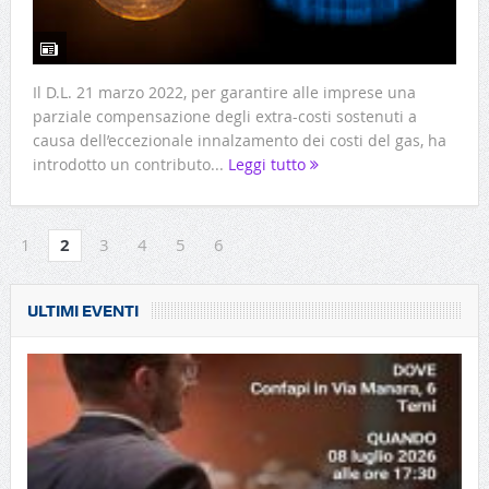
Il D.L. 21 marzo 2022, per garantire alle imprese una
parziale compensazione degli extra-costi sostenuti a
causa dell’eccezionale innalzamento dei costi del gas, ha
introdotto un contributo...
Leggi tutto
1
2
3
4
5
6
ULTIMI EVENTI