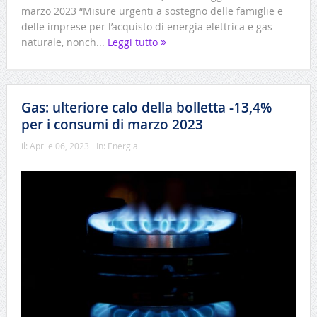
marzo 2023 “Misure urgenti a sostegno delle famiglie e
delle imprese per l’acquisto di energia elettrica e gas
naturale, nonch...
Leggi tutto
Gas: ulteriore calo della bolletta -13,4%
per i consumi di marzo 2023
il:
Aprile 06, 2023
In:
Energia