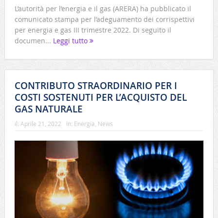
L’autorità per l’energia e il gas (ARERA) ha pubblicato il
comunicato stampa per l’adeguamento dei corrispettivi
per energia e gas III trimestre 2022. Di seguito il
documen...
Leggi tutto
CONTRIBUTO STRAORDINARIO PER I
COSTI SOSTENUTI PER L’ACQUISTO DEL
GAS NATURALE
il:
Aprile 21, 2022
In:
Energia
,
News