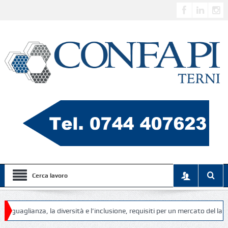
Cerca lavoro
anza, la diversità e l’inclusione, requisiti per un mercato del lavoro più e