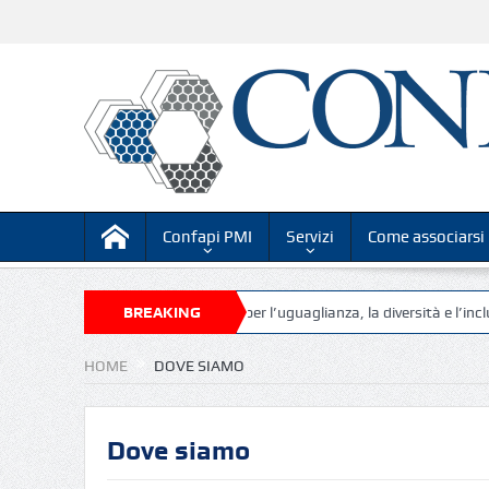
Confapi PMI
Servizi
Come associarsi
onale online su “Competenze per l’uguaglianza, la diversità e l’inclusione,
BREAKING
NEWS
HOME
DOVE SIAMO
Dove siamo