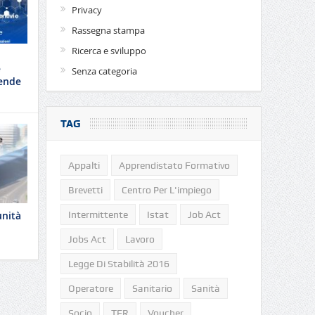
Privacy
Rassegna stampa
Ricerca e sviluppo
e
Senza categoria
iende
TAG
Appalti
Apprendistato Formativo
Brevetti
Centro Per L'impiego
Intermittente
Istat
Job Act
unità
Jobs Act
Lavoro
Legge Di Stabilità 2016
Operatore
Sanitario
Sanità
Socio
TFR
Voucher