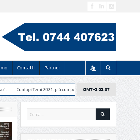
iamo
Contatti
Partner
Confapi Terni 2021: più competitivi, più veloci, più digitali… insieme per i
GMT+2 02:07