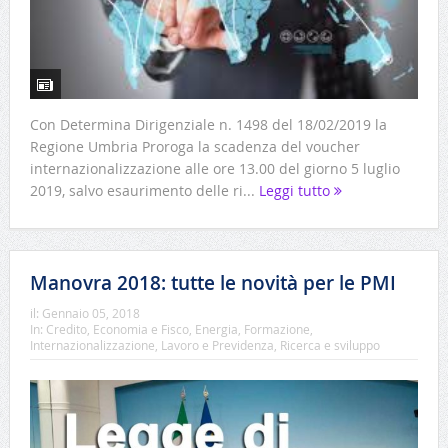
Con Determina Dirigenziale n. 1498 del 18/02/2019 la
Regione Umbria Proroga la scadenza del voucher
internazionalizzazione alle ore 13.00 del giorno 5 luglio
2019, salvo esaurimento delle ri...
Leggi tutto
Manovra 2018: tutte le novità per le PMI
il:
Gennaio 05, 2018
In:
Credito
,
Economia e Fisco
,
Energia
,
Formazione
,
Internazionalizzazione
,
Lavoro e Previdenza
,
Ricerca e sviluppo