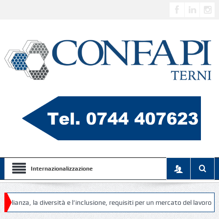
Internazionalizzazione
la diversità e l’inclusione, requisiti per un mercato del lavoro più equo, d