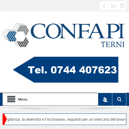
Menu
, la diversità e l’inclusione, requisiti per un mercato del lavoro più equo,