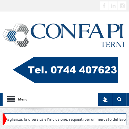
Menu
, la diversità e l’inclusione, requisiti per un mercato del lavoro più equo