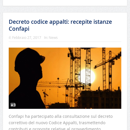
Decreto codice appalti: recepite istanze
Confapi
il:
Febbraio 27, 2017
In:
News
Confapi ha partecipato alla consultazione sul decreto
correttivo del nuovo Codice Appalti, trasmettendo
contributi e proposte relative al provvedimento