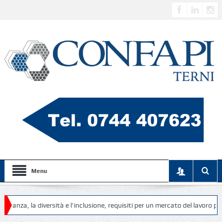
Menu
iversità e l’inclusione, requisiti per un mercato del lavoro più equo, diver