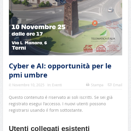
Cyber e AI: opportunità per le
pmi umbre
il:
Novembre 10, 2025
In:
Eventi
Stampa
Email
Questo contenuto é riservato ai soli iscritti. Se sei già
registrato esegui l'accesso. I nuovi utenti possono
registrarsi usando il form sottostante.
Utenti collegati esistenti