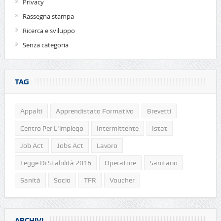
Privacy
Rassegna stampa
Ricerca e sviluppo
Senza categoria
TAG
Appalti
Apprendistato Formativo
Brevetti
Centro Per L'impiego
Intermittente
Istat
Job Act
Jobs Act
Lavoro
Legge Di Stabilità 2016
Operatore
Sanitario
Sanità
Socio
TFR
Voucher
ARCHIVI