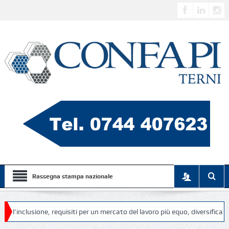
Rassegna stampa nazionale
clusione, requisiti per un mercato del lavoro più equo, diversificato e incl