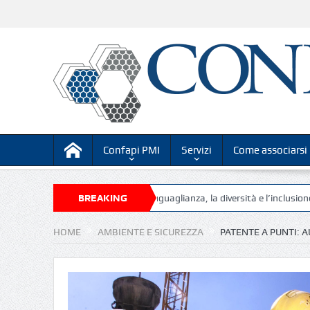
Confapi PMI
Servizi
Come associarsi
ine su “Competenze per l’uguaglianza, la diversità e l’inclusione, requisiti
BREAKING
NEWS
HOME
AMBIENTE E SICUREZZA
PATENTE A PUNTI: 