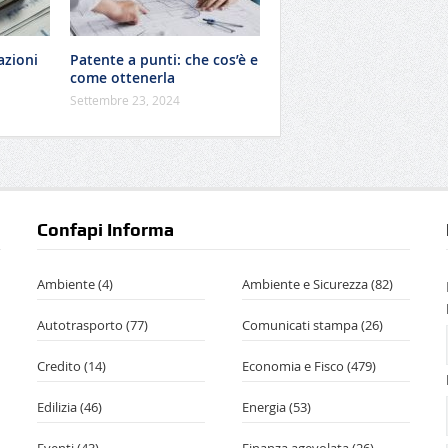
azioni
Patente a punti: che cos’è e
come ottenerla
Settembre 23, 2024
Confapi Informa
Ambiente
(4)
Ambiente e Sicurezza
(82)
Autotrasporto
(77)
Comunicati stampa
(26)
Credito
(14)
Economia e Fisco
(479)
Edilizia
(46)
Energia
(53)
Eventi
(43)
Finanza agevolata
(26)