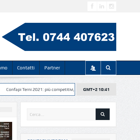
iamo
Contatti
Partner
 Terni 2021: più competitivi, più veloci, più digitali… insieme per il risultat
GMT+2 10:41