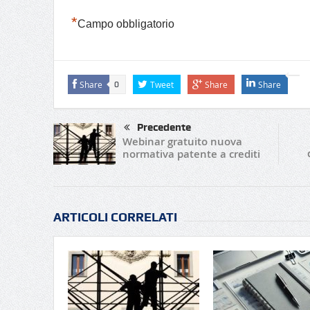
*
Campo obbligatorio
Share
Tweet
Share
Share
0
Precedente
Webinar gratuito nuova
normativa patente a crediti
ARTICOLI CORRELATI