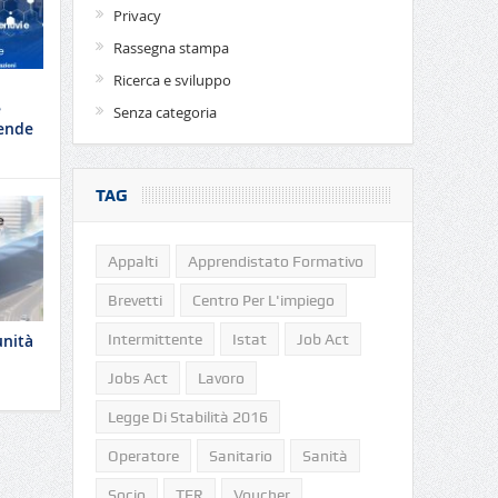
Privacy
Rassegna stampa
Ricerca e sviluppo
e
Senza categoria
iende
TAG
Appalti
Apprendistato Formativo
Brevetti
Centro Per L'impiego
Intermittente
Istat
Job Act
unità
Jobs Act
Lavoro
Legge Di Stabilità 2016
Operatore
Sanitario
Sanità
Socio
TFR
Voucher