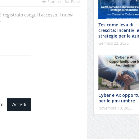
Stampa
Email
à registrato esegui l'accesso. I nuovi
e.
Zes come leva di
crescita: incentivi 
strategie per le az
Gennaio 22, 2026
Cyber e AI: opport
per le pmi umbre
mi
Novembre 10, 2025