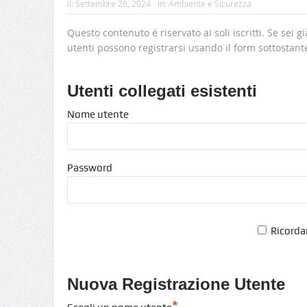
il:
Settembre 26, 2024
In:
Ambiente e Sicurezza
Questo contenuto é riservato ai soli iscritti. Se sei gi
utenti possono registrarsi usando il form sottostant
Utenti collegati esistenti
Nome utente
Password
Ricorda
Nuova Registrazione Utente
*