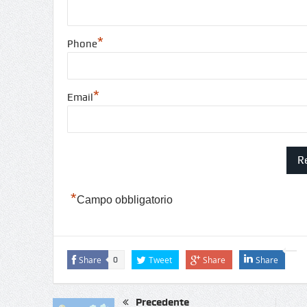
*
Phone
*
Email
*
Campo obbligatorio
Share
Tweet
Share
Share
0
Precedente