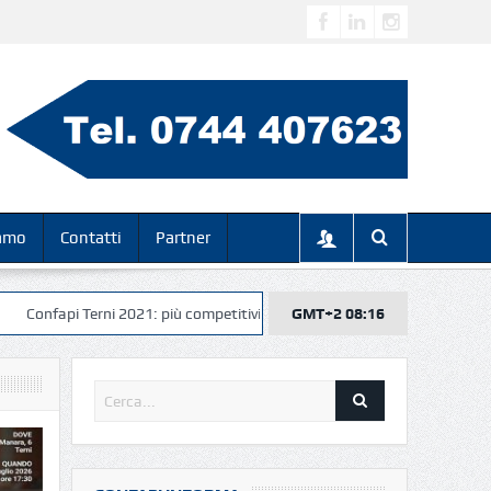
iamo
Contatti
Partner
 Terni 2021: più competitivi, più veloci, più digitali… insieme per il risultato
GMT+2 08:16