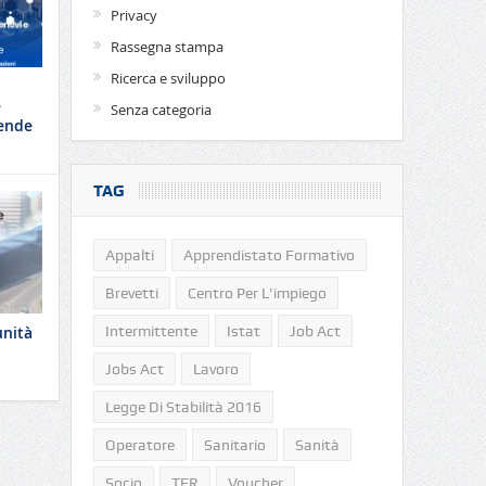
Privacy
Rassegna stampa
Ricerca e sviluppo
e
Senza categoria
iende
TAG
Appalti
Apprendistato Formativo
Brevetti
Centro Per L'impiego
Intermittente
Istat
Job Act
unità
Jobs Act
Lavoro
Legge Di Stabilità 2016
Operatore
Sanitario
Sanità
Socio
TFR
Voucher