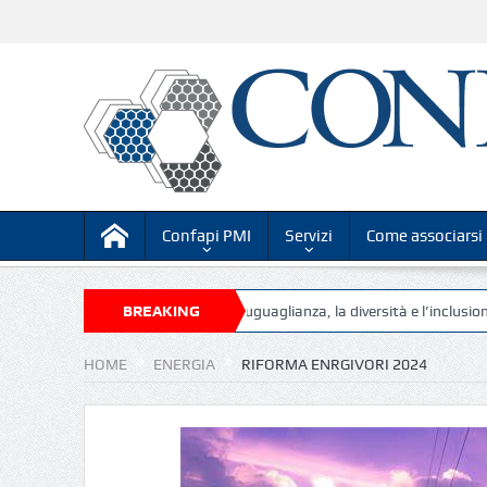
Confapi PMI
Servizi
Come associarsi
ne su “Competenze per l’uguaglianza, la diversità e l’inclusione, requisiti 
BREAKING
NEWS
HOME
ENERGIA
RIFORMA ENRGIVORI 2024