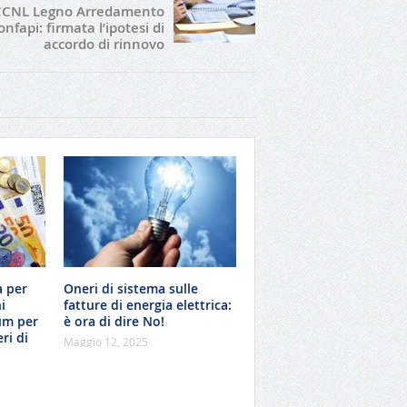
CCNL Legno Arredamento
nfapi: firmata l’ipotesi di
accordo di rinnovo
a per
Oneri di sistema sulle
i
fatture di energia elettrica:
um per
è ora di dire No!
ri di
Maggio 12, 2025