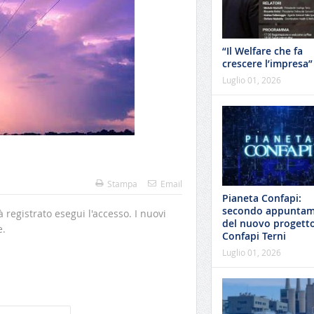
“Il Welfare che fa
crescere l’impresa”
Luglio 01, 2026
Stampa
Email
Pianeta Confapi:
secondo appunta
à registrato esegui l'accesso. I nuovi
del nuovo progetto
e.
Confapi Terni
Luglio 01, 2026