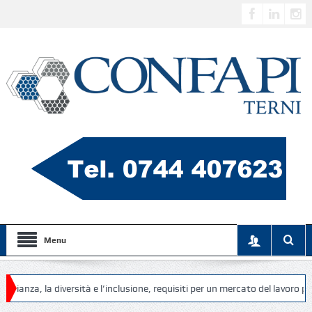
Menu
 diversità e l’inclusione, requisiti per un mercato del lavoro più equo, div