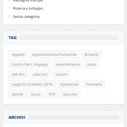
Rassegna stampa
Ricerca e sviluppo
Senza categoria
TAG
Appalti
Apprendistato Formativo
Brevetti
Centro Per L'impiego
Intermittente
Istat
Job Act
Jobs Act
Lavoro
Legge Di Stabilità 2016
Operatore
Sanitario
Sanità
Socio
TFR
Voucher
ARCHIVI