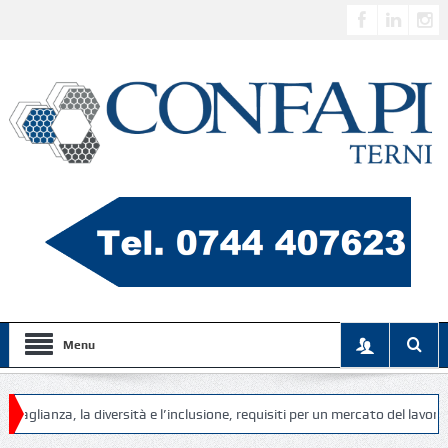
Menu
la diversità e l’inclusione, requisiti per un mercato del lavoro più equo, d