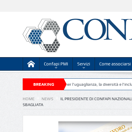
Confapi PMI
Servizi
Come associarsi
ale online su “Competenze per l’uguaglianza, la diversità e l’inclusione, re
BREAKING
NEWS
HOME
NEWS
IL PRESIDENTE DI CONFAPI NAZIONAL
SBAGLIATA