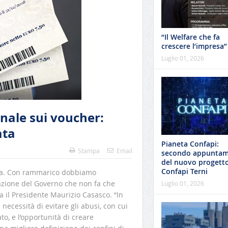
“Il Welfare che fa
crescere l’impresa”
Luglio 01, 2026
onale sui voucher:
ata
Pianeta Confapi:
Stampa
Email
secondo appunta
del nuovo progetto
Confapi Terni
ata. Con rammarico dobbiamo
azione del Governo che non fa che
Luglio 01, 2026
ra il Presidente Maurizio Casasco. “In
necessità di evitare gli abusi, con cui
to, e l’opportunità di creare