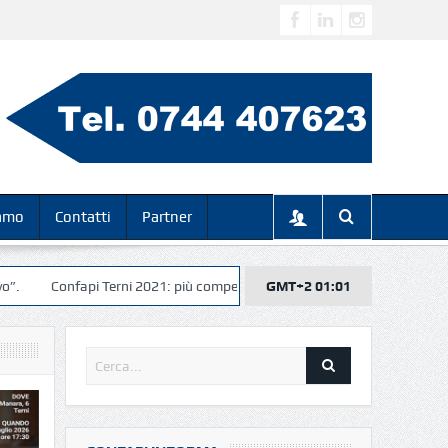
iamo
Contatti
Partner
Confapi Terni 2021: più competitivi, più veloci, più digitali… insieme per il r
GMT+2 01:01