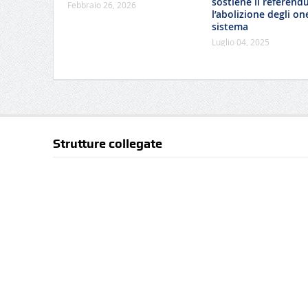
sostiene il referend
Febbraio 26, 2026
l’abolizione degli one
sistema
Luglio 04, 2025
Strutture collegate