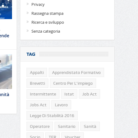
Privacy
Rassegna stampa
Ricerca e sviluppo
e
Senza categoria
iende
TAG
Appalti
Apprendistato Formativo
Brevetti
Centro Per L'impiego
Intermittente
Istat
Job Act
unità
Jobs Act
Lavoro
Legge Di Stabilità 2016
Operatore
Sanitario
Sanità
Socio
TFR
Voucher