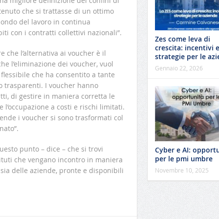
na migliore definizione dei confini di
tenuto che si trattasse di un ottimo
mondo del lavoro in continua
ti con i contratti collettivi nazionali”.
Zes come leva di
crescita: incentivi 
 che l’alternativa ai voucher è il
strategie per le az
che l’eliminazione dei voucher, vuol
Gennaio 22, 2026
lessibile che ha consentito a tante
o trasparenti. I voucher hanno
, di gestire in maniera corretta le
l’occupazione a costi e rischi limitati.
ende i voucher si sono trasformati col
nato”.
esto punto – dice – che si trovi
Cyber e AI: opport
per le pmi umbre
ituti che vengano incontro in maniera
 sia delle aziende, pronte e disponibili
Novembre 10, 2025