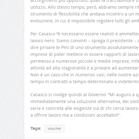
accorgimenti più opportuni, quali la tracciabilità e u
utilizzo. Allo stesso tempo, però, abbiamo sempre ri
strumento di flessibilità che andava incontro a un 
evoluzione, in cui è impossibile regolare tutti gli ambi
Per Casasco “è necessario essere realisti e ammettere
lavoro nero. Siamo convinti – spiega il presidente – 
dire privare le Pmi di uno strumento assolutamente f
imprese di poter mettere in essere rapporti di lavor
permesso a numerose piccole e medie imprese, infatti
attività ad alta stagionalità e a provare ad aumentare 
Non è un caso che in numerosi casi, nelle nostre azi
tempo in contratti a tempo determinato e indetermi
Casasco si rivolge quindi al Governo: “Mi auguro a qu
immediatamente una soluzione alternativa, dei sost
seria e concreta alle esigenze sia di chi cerca lavoro
a offrire lavoro ma a condizioni accettabili”.
Tags:
voucher