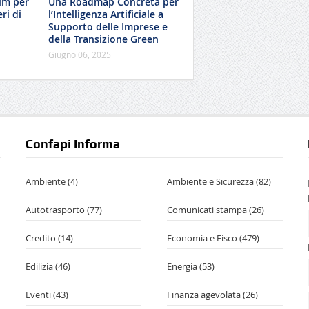
um per
Una Roadmap Concreta per
ri di
l’Intelligenza Artificiale a
Supporto delle Imprese e
della Transizione Green
Giugno 06, 2025
Confapi Informa
Ambiente
(4)
Ambiente e Sicurezza
(82)
Autotrasporto
(77)
Comunicati stampa
(26)
Credito
(14)
Economia e Fisco
(479)
Edilizia
(46)
Energia
(53)
Eventi
(43)
Finanza agevolata
(26)