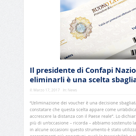
Il presidente di Confapi Nazi
eliminarli è una scelta sbagli
il:
Marzo 17, 2017
In:
News
“L’eliminazione dei voucher è una decisione sbagli
constatare che questa scelta appare come un’abdic
accrescere la distanza con il Paese reale”. Lo dichia
più di un’occasione – ricorda – abbiamo sostenuto la 
in alcune occasioni questo strumento è stato utilizza